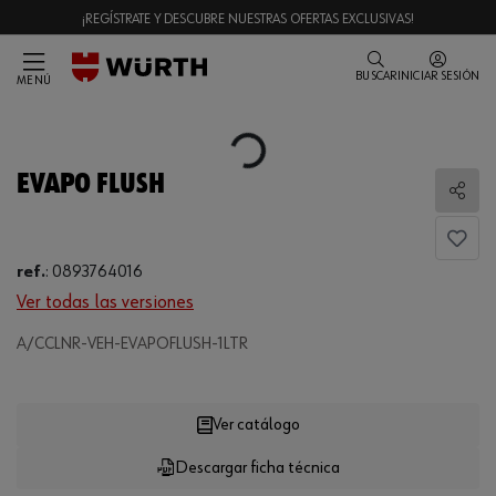
¡REGÍSTRATE Y DESCUBRE NUESTRAS OFERTAS EXCLUSIVAS!
BUSCAR
INICIAR SESIÓN
MENÚ
Loading...
EVAPO FLUSH
Comp
ref.
:
0893764016
Ver todas las versiones
A/CCLNR-VEH-EVAPOFLUSH-1LTR
Loading...
Ver catálogo
Descargar ficha técnica
CANTIDAD
UE