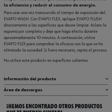
la eficiencia y reducir el consumo de energía.
Para usar una vez transcurrido el tiempo de exposición del
EVAPO WASH. Con EVAPO FLEX, aplique EVAPO FLUSH
directamente a las superficies que desee limpiar. Aclare la
espuma por completo y deje que haga efecto durante
aproximadamente 10 minutos. A continuación, utilice
EVAPO FLEX para comprobar la eficacia con la que se ha
eliminado la suciedad. Si fuera necesario, repita el proceso.
No utilice este producto en superficies calientes
Información del producto
Área de descargas
Olor/fragancia
Característica
¡HEMOS ENCONTRADO OTROS PRODUCTOS
Punto intermitente mínimo
22 °C
Catálogo General
0893764016