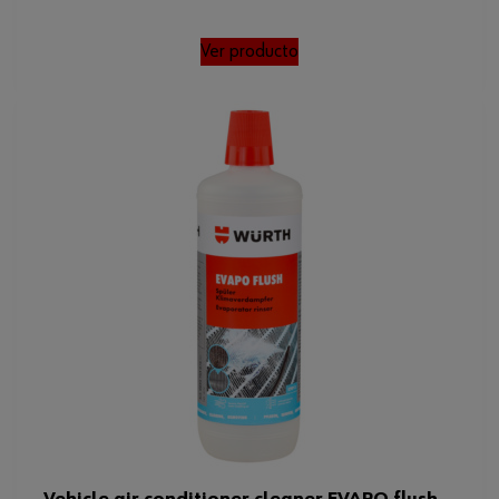
Densidad
0.897 g/ml
Ver producto
Sin VOC
No
Condiciones de valor de pH
a 20°C
Valor de pH
9,0
Peso del producto (por artículo)
947.000 g
Densidad/condiciones
0,897 g/ml / a 20°C
Valor de pH/condiciones
9,0 / a 20°C
24 mes / de 10 °C a 35 °C,
Vida útil desde la
sin exposición a la luz
producción/condiciones
solar, si