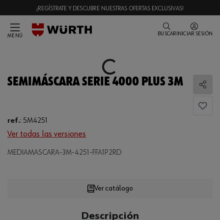
¡REGÍSTRATE Y DESCUBRE NUESTRAS OFERTAS EXCLUSIVAS!
BUSCAR
INICIAR SESIÓN
MENÚ
Loading...
SEMIMÁSCARA SERIE 4000 PLUS 3M
Comp
ref.
:
5M4251
Ver todas las versiones
Loading...
MEDIAMASCARA-3M-4251-FFA1P2RD
Ver catálogo
CANTIDAD
Descripción
UE