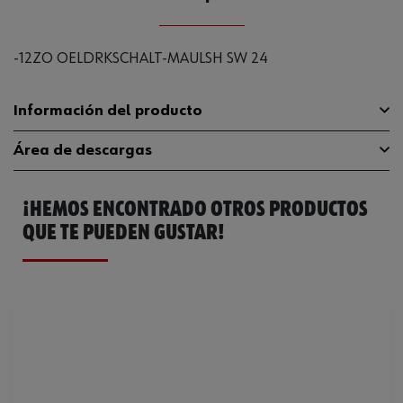
-12ZO OELDRKSCHALT-MAULSH SW 24
Información del producto
Área de descargas
Peso del producto (por artículo)
200.000 g
¡HEMOS ENCONTRADO OTROS PRODUCTOS
Catálogo General
1952001062
QUE TE PUEDEN GUSTAR!