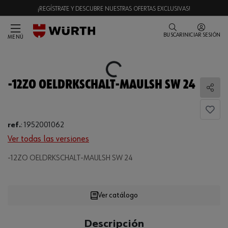
¡REGÍSTRATE Y DESCUBRE NUESTRAS OFERTAS EXCLUSIVAS!
BUSCAR
INICIAR SESIÓN
MENÚ
Loading...
-12ZO OELDRKSCHALT-MAULSH SW 24
Comp
ref.
:
1952001062
Ver todas las versiones
-12ZO OELDRKSCHALT-MAULSH SW 24
Loading...
Ver catálogo
CANTIDAD
Descripción
UE