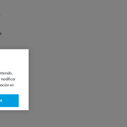
s
a
ontenido,
 modificar
mación en
es