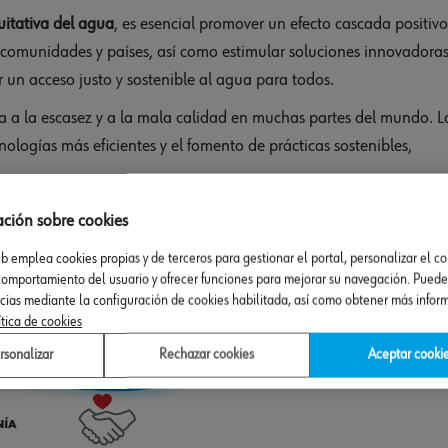
uitativa del agua
, es esencial promover un efecto cascada positivo
 comunidades y países, así como estimular soluciones innovadora
r un acceso justo y sostenible al agua para todos.
a a la escasez y a la mala calidad en muchas partes del mundo. L
cnologías más eficientes y el fomento de prácticas sostenibles,
ación sobre cookies
eb emplea cookies propias y de terceros para gestionar el portal, personalizar el c
 comportamiento del usuario y ofrecer funciones para mejorar su navegación. Puede
ncias mediante la configuración de cookies habilitada, así como obtener más infor
ítica de cookies
rsonalizar
Rechazar cookies
Aceptar cooki