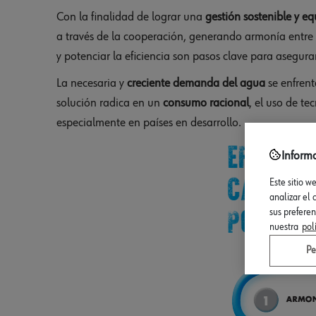
Con la finalidad de lograr una
gestión sostenible y eq
a través de la cooperación, generando armonía entre
y potenciar la eficiencia son pasos clave para asegura
La necesaria y
creciente demanda del agua
se enfrent
solución radica en un
consumo racional
, el uso de te
especialmente en países en desarrollo.
Inform
Este sitio w
analizar el
sus prefere
nuestra
pol
Pe