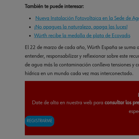
También te puede interesar:
Nueva Instalación Fotovoltaica en la Sede de Ag
¡No apagues la naturaleza, apaga las luces!
Würth recibe la medalla de plata de Ecovadis
El 22 de marzo de cada año, Würth España se suma 
entender, responsabilizar y reflexionar sobre este rec
de agua más la contaminación conlleva tensiones y con
hídrica en un mundo cada vez mas interconectado.
Date de alta en nuestra web para
consultar los pr
espe
REGISTRARME