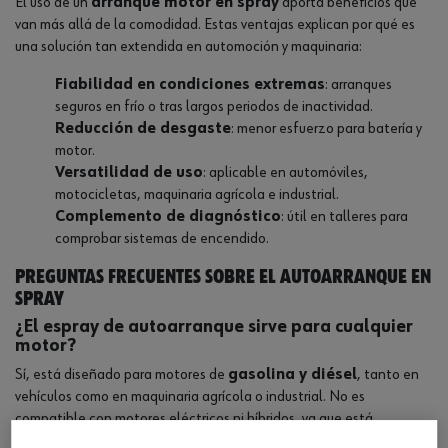
El uso de un
arranque motor en spray
aporta beneficios que
van más allá de la comodidad. Estas ventajas explican por qué es
una solución tan extendida en automoción y maquinaria:
Fiabilidad en condiciones extremas
: arranques
seguros en frío o tras largos periodos de inactividad.
Reducción de desgaste
: menor esfuerzo para batería y
motor.
Versatilidad de uso
: aplicable en automóviles,
motocicletas, maquinaria agrícola e industrial.
Complemento de diagnóstico
: útil en talleres para
comprobar sistemas de encendido.
Preguntas frecuentes sobre el autoarranque en
spray
¿El espray de autoarranque sirve para cualquier
motor?
Sí, está diseñado para motores de
gasolina y diésel
, tanto en
vehículos como en maquinaria agrícola o industrial. No es
compatible con motores eléctricos ni híbridos, ya que está
formulado exclusivamente para sistemas de combustión interna.