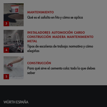
MANTENIMIENTO
Qué es el asfalto en frío y cómo se aplica
3
INSTALADORES
AUTOMOCIÓN
CARGO
CONSTRUCCIÓN
MADERA
MANTENIMIENTO
METAL
Tipos de escaleras de trabajo: normativa y cómo
4
elegirlas
CONSTRUCCIÓN
Para qué sirve el cemento cola: todo lo que debes
saber
5
WÜRTH ESPAÑA