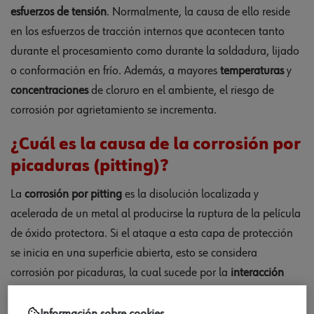
esfuerzos de tensión
. Normalmente, la causa de ello reside
en los esfuerzos de tracción internos que acontecen tanto
durante el procesamiento como durante la soldadura, lijado
o conformación en frío. Además, a mayores
temperaturas
y
concentraciones
de cloruro en el ambiente, el riesgo de
corrosión por agrietamiento se incrementa.
¿Cuál es la causa de la corrosión por
picaduras (pitting)?
La
corrosión por pitting
es la disolución localizada y
acelerada de un metal al producirse la ruptura de la película
de óxido protectora. Si el ataque a esta capa de protección
se inicia en una superficie abierta, esto se considera
corrosión por picaduras, la cual sucede por la
interacción
entre los iones de haluro
y la capa pasiva de óxido de cromo
que acaba rompiéndose por completo.
Información sobre cookies