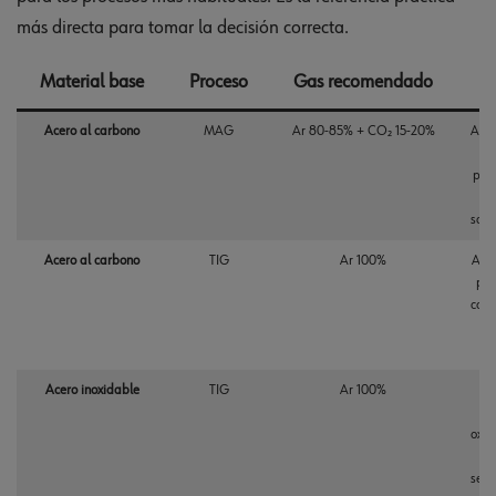
más directa para tomar la decisión correcta.
Material base
Proceso
Gas recomendado
Po
Acero al carbono
MAG
Ar 80-85% + CO₂ 15-20%
Arco
pene
salp
Acero al carbono
TIG
Ar 100%
Arco
pre
cont
el
Acero inoxidable
TIG
Ar 100%
Pro
to
oxid
b
sens