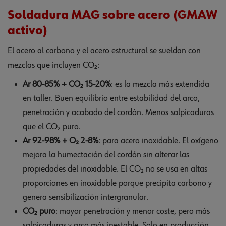
Soldadura MAG sobre acero (GMAW
activo)
El acero al carbono y el acero estructural se sueldan con
mezclas que incluyen CO₂:
Ar 80-85% + CO₂ 15-20%
: es la mezcla más extendida
en taller. Buen equilibrio entre estabilidad del arco,
penetración y acabado del cordón. Menos salpicaduras
que el CO₂ puro.
Ar 92-98% + O₂ 2-8%
: para acero inoxidable. El oxígeno
mejora la humectación del cordón sin alterar las
propiedades del inoxidable. El CO₂ no se usa en altas
proporciones en inoxidable porque precipita carbono y
genera sensibilización intergranular.
CO₂ puro
: mayor penetración y menor coste, pero más
salpicaduras y arco más inestable. Solo en producción