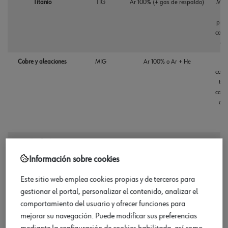
Titanio
TIG
Ar 100% (+ gas de respaldo)
Muy 
Re
prot
cara 
del
Cobre y aleaciones
MIG
Ar 100% o Ar + He
cond
tér
cobre
aum
ap
Fundición
MIG
Ar 100% o mezclas
Gas
específicas según el tipo de
Información sobre cookies
reparación
mini
oxid
Este sitio web emplea cookies propias y de terceros para
graf
gestionar el portal, personalizar el contenido, analizar el
comportamiento del usuario y ofrecer funciones para
mejorar su navegación. Puede modificar sus preferencias