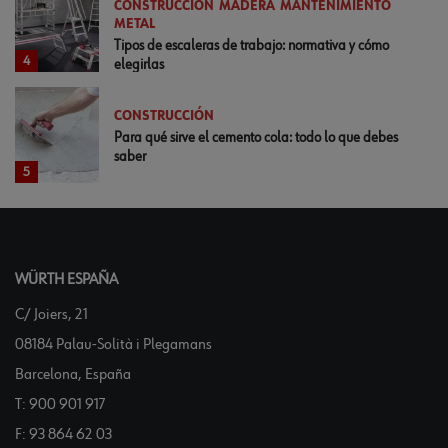
CONSTRUCCIÓN
MADERA
MANTENIMIENTO
METAL
Tipos de escaleras de trabajo: normativa y cómo
4
elegirlas
CONSTRUCCIÓN
Para qué sirve el cemento cola: todo lo que debes
saber
5
WÜRTH ESPAÑA
C/ Joiers, 21
08184 Palau-Solità i Plegamans
Barcelona, España
T:
900 901 917
F:
93 864 62 03