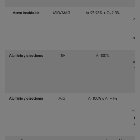
Acero inoxidable
MIG/MAG
Ar 97-98% + O₂ 2-3%
esta
a
pre
carb
Aluminio y aleaciones
TIG
Ar 100%
Co
alte
con 
li
óx
al
Aluminio y aleaciones
MIG
Ar 100% o Ar + He
Ar 
es
fino
par
pen
en 