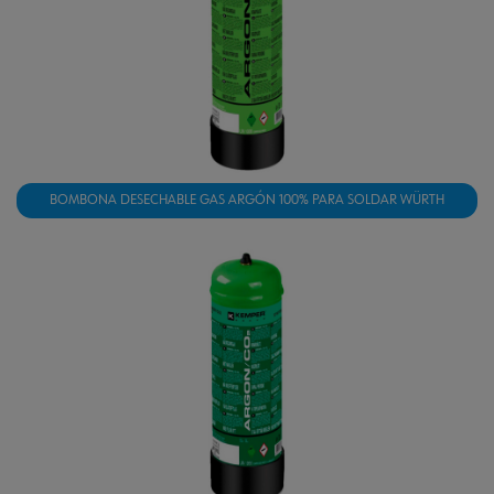
BOMBONA DESECHABLE GAS ARGÓN 100% PARA SOLDAR WÜRTH