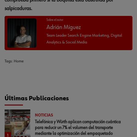
comprueba primero si la boquilla está obstruida por
salpicaduras.
Sobre el autor
Adrián Míguez
Team Leader Search Engine Marketing, Digital
Analytics & Social Media
Tags:
Home
Últimas Publicaciones
NOTICIAS
Telefónica y Würth aplican computación cuántica
para reducir un 7% el volumen del transporte
mediante la optimización del empaquetado
1