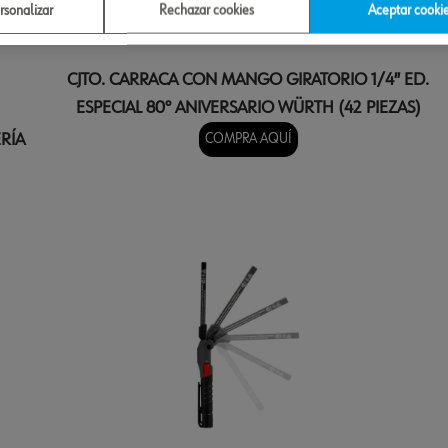
rsonalizar
Rechazar cookies
Aceptar cooki
CJTO. CARRACA CON MANGO GIRATORIO 1/4″ ED.
ESPECIAL 80º ANIVERSARIO WÜRTH (42 PIEZAS)
RÍA
COMPRA AQUÍ