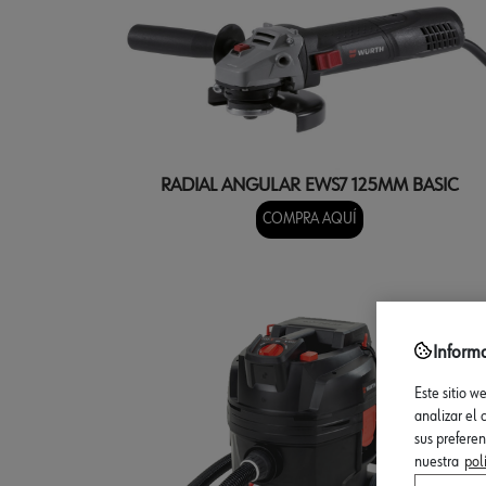
RADIAL ANGULAR EWS7 125MM BASIC
COMPRA AQUÍ
Inform
Este sitio w
analizar el
sus prefere
nuestra
pol