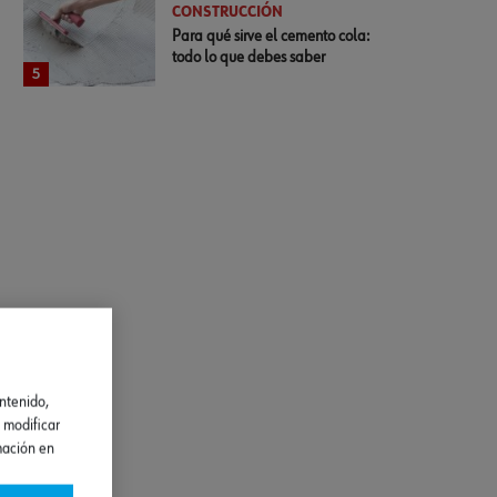
CONSTRUCCIÓN
Para qué sirve el cemento cola:
todo lo que debes saber
5
ontenido,
 modificar
mación en