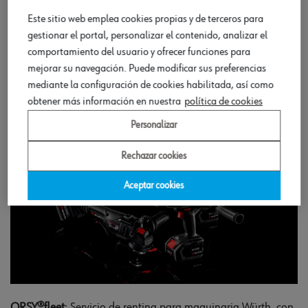
otros productos Würth, diseñada para mejorar el control de
Este sitio web emplea cookies propias y de terceros para
stock, aumentar la productividad y garantizar la seguridad
gestionar el portal, personalizar el contenido, analizar el
en el lugar de trabajo.
comportamiento del usuario y ofrecer funciones para
MÁS INFORMACIÓN
mejorar su navegación. Puede modificar sus preferencias
mediante la configuración de cookies habilitada, así como
obtener más información en nuestra
política de cookies
Personalizar
Rechazar cookies
Aceptar cookies
ORSY®fleet
: Servicio de renting para maquinaria Würth, con