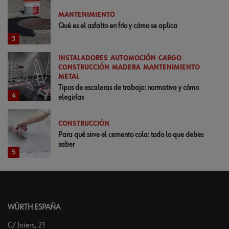
MANTENIMIENTO
Qué es el asfalto en frío y cómo se aplica
3
INSTALADORES
AUTOMOCIÓN
CARGO
CONSTRUCCIÓN
MADERA
MANTENIMIENTO
METAL
Tipos de escaleras de trabajo: normativa y cómo
4
elegirlas
CONSTRUCCIÓN
Para qué sirve el cemento cola: todo lo que debes
saber
5
WÜRTH ESPAÑA
C/ Joiers, 21