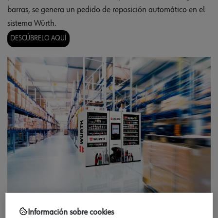
barras, se genera un pedido de reposición automático en el
sistema Würth.
DESCÚBRELO AQUÍ
ORSY®mat
: Máquina de dispensación automática de EPIs y
Información sobre cookies