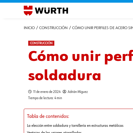
INICIO
CONSTRUCCIÓN
CÓMO UNIR PERFILES DE ACERO S
CONSTRUCCIÓN
Cómo unir perfi
soldadura
11 de enero de 2024
Adrián Míguez
Tiempo de lectura: 4 min
Tabla de contenidos:
La elección entre soldadura y tornillería en estructuras metálicas
Ventajas de las uniones atornilladas