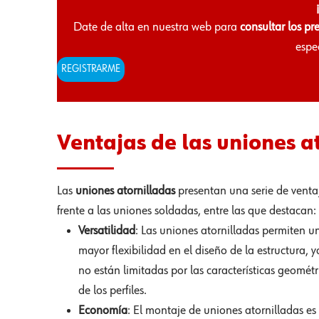
Date de alta en nuestra web para
consultar los pr
espe
REGISTRARME
Ventajas de las uniones a
Las
uniones atornilladas
presentan una serie de venta
frente a las uniones soldadas, entre las que destacan:
Versatilidad
: Las uniones atornilladas permiten u
mayor flexibilidad en el diseño de la estructura, 
no están limitadas por las características geométr
de los perfiles.
Economía
: El montaje de uniones atornilladas es