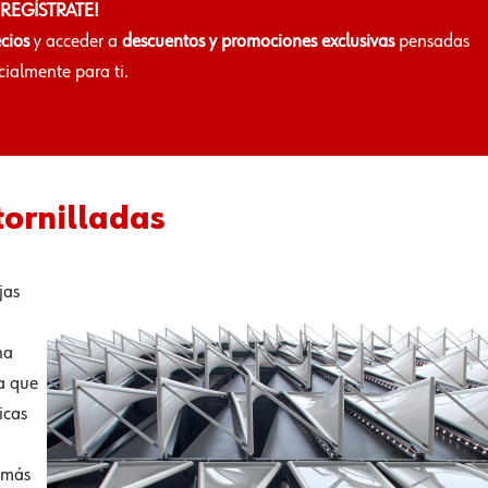
¡REGÍSTRATE!
ecios
y acceder a
descuentos y promociones exclusivas
pensadas
cialmente para ti.
tornilladas
jas
na
ya que
icas
 más