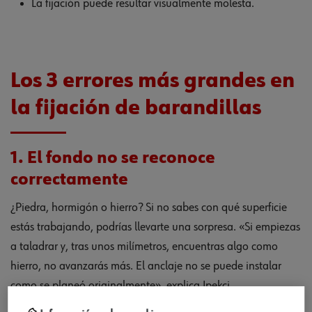
La fijación puede resultar visualmente molesta.
Los 3 errores más grandes en
la fijación de barandillas
1. El fondo no se reconoce
correctamente
¿Piedra, hormigón o hierro? Si no sabes con qué superficie
estás trabajando, podrías llevarte una sorpresa. «Si empiezas
a taladrar y, tras unos milímetros, encuentras algo como
hierro, no avanzarás más. El anclaje no se puede instalar
como se planeó originalmente», explica Ipekci.
Solución:
«Antes de comenzar, el instalador debe asegurarse