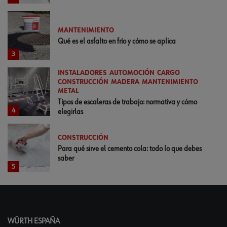
MANTENIMIENTO
Qué es el asfalto en frío y cómo se aplica
3
INSTALADORES
AUTOMOCIÓN
CARGO
CONSTRUCCIÓN
MADERA
MANTENIMIENTO
METAL
Tipos de escaleras de trabajo: normativa y cómo
4
elegirlas
CONSTRUCCIÓN
Para qué sirve el cemento cola: todo lo que debes
saber
5
WÜRTH ESPAÑA