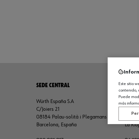
Infor
Este sitio 
SEDE CENTRAL
CENTR
contenido, 
Puede modif
Würth España S.A
Würth 
más inform
C/Joiers 21
Avda. 
Per
08184 Palau-solità i Plegamans
26150 
Barcelona, España
La Rio