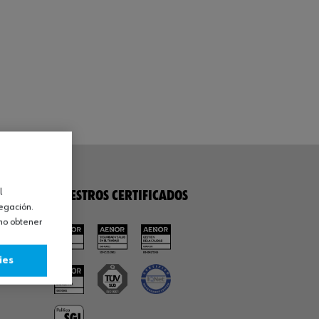
l
NUESTROS CERTIFICADOS
vegación.
omo obtener
ies