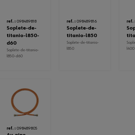
ref. :
098489818
ref. :
098489816
ref. 
soplete-de-
soplete-de-
soplete-de-
titanio-l850-
titanio-l850
tit
d60
soplete-de-titanio-
soplete-de-titanio-
l850
l400
soplete-de-titanio-
l850-d60
ref. :
098489805