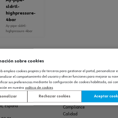
ay-pipe-
sldrtl-
highpressure-
4bar
ay-pipe-sldrtl-
highpressure-4bar
mación sobre cookies
web emplea cookies propias y de terceros para gestionar el portal, personalizar e
O LOGÍSTICO / MUSEO
SOBRE WÜRTH
analizar el comportamiento del usuario y ofrecer funciones para mejorar su na
icar sus preferencias mediante la configuración de cookies habilitada, así c
España S.A
Empresa
ación en nuestra
política de cookies
de Cameros, pcls. 86-88
Museo
sonalizar
Rechazar cookies
Aceptar cook
Sequero, El (Agoncillo)
Ayuda
ja, España
Compliance
Calidad