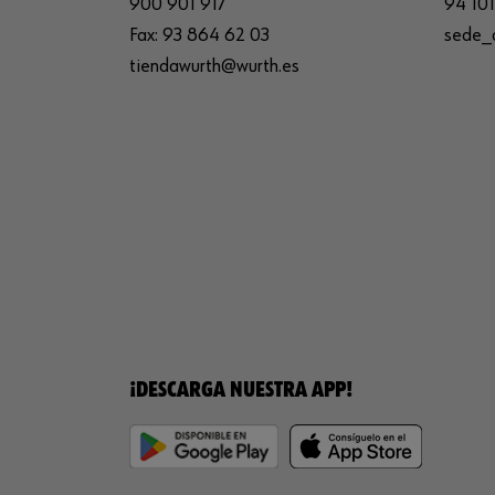
900 901 917
94 101
Fax:
93 864 62 03
sede_
tiendawurth@wurth.es
¡DESCARGA NUESTRA APP!