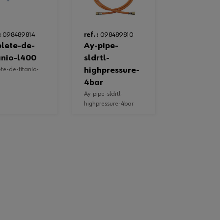
:
098489814
ref. :
098489810
ay-pipe-
anio-l400
sldrtl-
highpressure-
4bar
ay-pipe-sldrtl-
highpressure-4bar