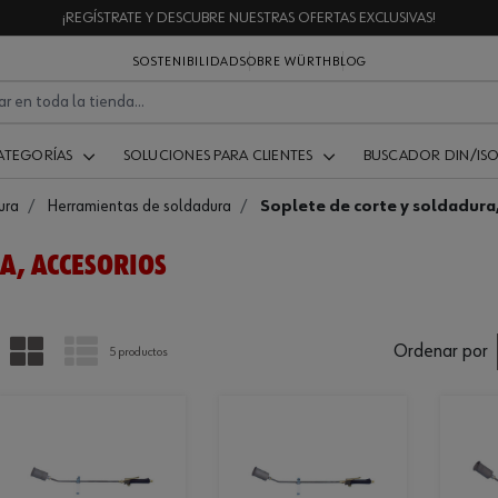
¡REGÍSTRATE Y DESCUBRE NUESTRAS OFERTAS EXCLUSIVAS!
SOSTENIBILIDAD
SOBRE WÜRTH
BLOG
ATEGORÍAS
SOLUCIONES PARA CLIENTES
BUSCADOR DIN/IS
ura
Herramientas de soldadura
Soplete de corte y soldadura
A, ACCESORIOS
PARRILLA
LISTA
Ordenar por
5 productos