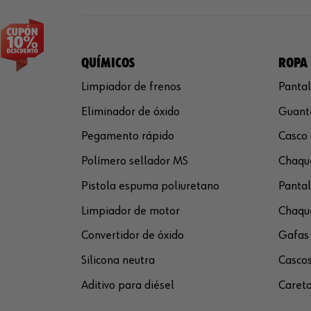
QUÍMICOS
ROPA 
Limpiador de frenos
Pantal
Eliminador de óxido
Guante
Pegamento rápido
Casco 
Polímero sellador MS
Chaque
Pistola espuma poliuretano
Pantal
Limpiador de motor
Chaque
Convertidor de óxido
Gafas 
Silicona neutra
Cascos
Aditivo para diésel
Careta