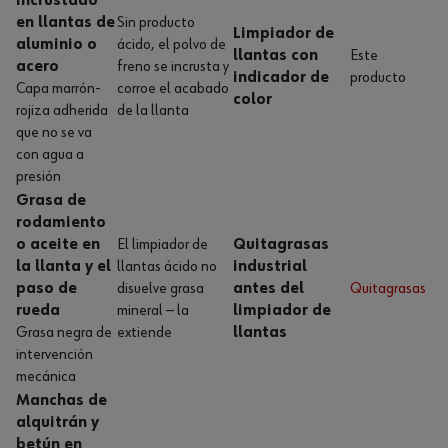
incrustado
en llantas de
Sin producto
Limpiador de
aluminio o
ácido, el polvo de
llantas con
Este
acero
freno se incrusta y
indicador de
producto
Capa marrón-
corroe el acabado
color
rojiza adherida
de la llanta
que no se va
con agua a
presión
Grasa de
rodamiento
o aceite en
El limpiador de
Quitagrasas
la llanta y el
llantas ácido no
industrial
paso de
disuelve grasa
antes del
Quitagrasas
rueda
mineral — la
limpiador de
Grasa negra de
extiende
llantas
intervención
mecánica
Manchas de
alquitrán y
betún en