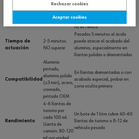
Transparente
Rechazar cookies
producto está reaccionando
Indicador de
→ rojo/violeta
con el polvo de freno. Si no
color
al contacto
Aceptar cookies
cambia de color, la suciedad
con hierro
no es férrica
Pasados 5 minutos el ácido
Tiempo de
2-5 minutos.
puede atacar el acabado del
actuación
NO superar
aluminio, especialmente en
llantas pulidas o diamantadas
Aluminio
pintado,
En llantas diamantadas o con
aluminio pulido
Compatibilidad
acabado especial, probar en
(≤3 min), acero,
zona oculta primero
cromado,
pintado OEM
4-6 llantas de
turismo por
Un bote de 1 litro cubre 40-60
cada 100 ml.
Rendimiento
llantas de turismo o 8-12 de
Llanta de
vehículo pesado
camión: 80-120
ml por unidad