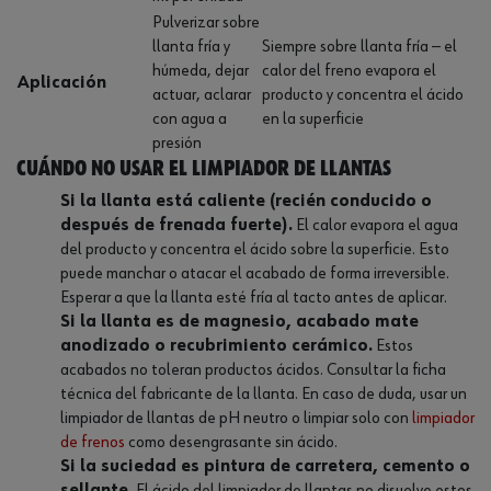
Pulverizar sobre
llanta fría y
Siempre sobre llanta fría — el
húmeda, dejar
calor del freno evapora el
Aplicación
actuar, aclarar
producto y concentra el ácido
con agua a
en la superficie
presión
Cuándo NO usar el limpiador de llantas
Si la llanta está caliente (recién conducido o
después de frenada fuerte).
El calor evapora el agua
del producto y concentra el ácido sobre la superficie. Esto
puede manchar o atacar el acabado de forma irreversible.
Esperar a que la llanta esté fría al tacto antes de aplicar.
Si la llanta es de magnesio, acabado mate
anodizado o recubrimiento cerámico.
Estos
acabados no toleran productos ácidos. Consultar la ficha
técnica del fabricante de la llanta. En caso de duda, usar un
limpiador de llantas de pH neutro o limpiar solo con
limpiador
de frenos
como desengrasante sin ácido.
Si la suciedad es pintura de carretera, cemento o