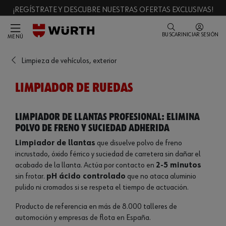
¡REGÍSTRATE Y DESCUBRE NUESTRAS OFERTAS EXCLUSIVAS!
BUSCAR
INICIAR SESIÓN
MENÚ
Limpieza de vehículos, exterior
LIMPIADOR DE RUEDAS
Limpiador de llantas profesional: elimina
polvo de freno y suciedad adherida
Limpiador de llantas
que disuelve polvo de freno
incrustado, óxido férrico y suciedad de carretera sin dañar el
acabado de la llanta. Actúa por contacto en
2-5 minutos
sin frotar.
pH ácido controlado
que no ataca aluminio
pulido ni cromados si se respeta el tiempo de actuación.
Producto de referencia en más de 8.000 talleres de
automoción y empresas de flota en España.