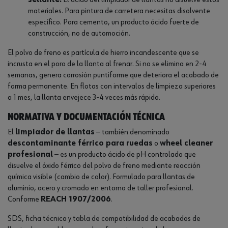
sellante.
El ácido del limpiador de llantas no disuelve estos
materiales. Para pintura de carretera necesitas disolvente
específico. Para cemento, un producto ácido fuerte de
construcción, no de automoción.
El polvo de freno es partícula de hierro incandescente que se
incrusta en el poro de la llanta al frenar. Si no se elimina en 2-4
semanas, genera corrosión puntiforme que deteriora el acabado de
forma permanente. En flotas con intervalos de limpieza superiores
a 1 mes, la llanta envejece 3-4 veces más rápido.
Normativa y documentación técnica
El
limpiador de llantas
— también denominado
descontaminante férrico para ruedas
o
wheel cleaner
profesional
— es un producto ácido de pH controlado que
disuelve el óxido férrico del polvo de freno mediante reacción
química visible (cambio de color). Formulado para llantas de
aluminio, acero y cromado en entorno de taller profesional.
Conforme
REACH 1907/2006
.
SDS, ficha técnica y tabla de compatibilidad de acabados de