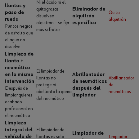
Ni el ácido ni el
llantas y
quitagrasas
Eliminador de
paso de
Quita
disuelven
alquitrán
rueda
alquitrán
alquitrán — se fija
específico
Puntos negros
más si frotas
de asfalto que
el agua no
disuelve
Limpieza de
llanta +
neumático
El limpiador de
en la misma
Abrillantador
llantas no
Abrillantador
intervención
de neumáticos
protege ni
de
Después de
después del
abrillanta la goma
neumáticos
limpiar quieres
limpiador
del neumático
acabado
profesional en
el neumático
Limpieza
integral del
El limpiador de
Limpiador de
vehículo de
llantas es solo
Limpiador