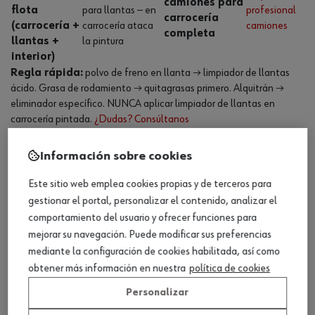
camiones para
flota
para llantas — en
profesional
carrocería
(carrocería +
carrocería ataca
camiones
completa
llantas +
la pintura
interior)
Regla rápida:
polvo de freno en llanta → limpiador de llantas
ácido. Grasa de rodamiento → quitagrasas primero. Alquitrán →
eliminador específico. NUNCA aplicar limpiador de llantas en
carrocería pintada.
¿Dudas? Consúltanos
Características del producto limpiador de
Información sobre cookies
ruedas profesional
Por qué importa en
Este sitio web emplea cookies propias y de terceros para
Parámetro
Valor
taller
gestionar el portal, personalizar el contenido, analizar el
comportamiento del usuario y ofrecer funciones para
Disuelve óxido férrico (polvo
mejorar su navegación. Puede modificar sus preferencias
de freno) por reacción química
Ácido
sin frotar. NO usar en llanta
mediante la configuración de cookies habilitada, así como
pH
controlado (2-
caliente — el ácido
obtener más información en nuestra
política de cookies
4)
concentrado por evaporación
Personalizar
ataca el acabado
Confirma visualmente que el