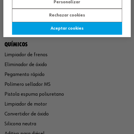
Personalizar
Rechazar cookies
Aceptar cookies
QUÍMICOS
Limpiador de frenos
Eliminador de óxido
Pegamento rápido
Polímero sellador MS
Pistola espuma poliuretano
Limpiador de motor
Convertidor de óxido
Silicona neutra
Aditivo para diésel