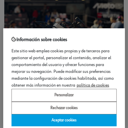
Información sobre cookies
Este sitio web emplea cookies propias y de terceros para
gestionar el portal, personalizar el contenido, analizar el
comportamiento del usuario y ofrecer funciones para
mejorar su navegación. Puede modificar sus preferencias
mediante la configuración de cookies habilitada, así como
Mucho más que un evento:
obtener más información en nuestra
política de cookies
experiencias compartidas
Personalizar
Rechazar cookies
A lo largo de todo el fin de semana, el stand registró una
gran afluencia, con un flujo constante de visitantes y
Aceptar cookies