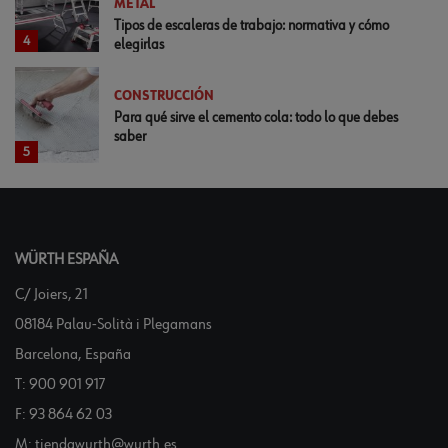
METAL
Tipos de escaleras de trabajo: normativa y cómo
4
elegirlas
CONSTRUCCIÓN
Para qué sirve el cemento cola: todo lo que debes
saber
5
WÜRTH ESPAÑA
C/ Joiers, 21
08184 Palau-Solità i Plegamans
Barcelona, España
T:
900 901 917
F:
93 864 62 03
M:
tiendawurth@wurth.es