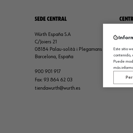
SEDE CENTRAL
CENTR
Würth España S.A
Würth 
Infor
C/Joiers 21
Avda. 
08184 Palau-solità i Plegamans
26150 
Este sitio 
contenido, 
Barcelona, España
La Rio
Puede modif
más inform
900 901 917
94 101
Per
Fax:
93 864 62 03
sede_
tiendawurth@wurth.es