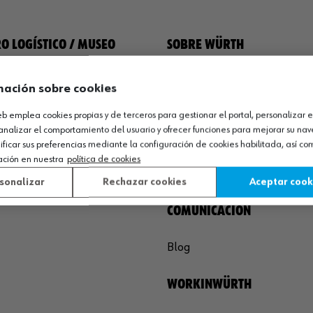
O LOGÍSTICO / MUSEO
SOBRE WÜRTH
España S.A
Empresa
mación sobre cookies
de Cameros, pcls. 86-88
Museo
Sequero, El (Agoncillo)
web emplea cookies propias y de terceros para gestionar el portal, personalizar e
Ayuda
analizar el comportamiento del usuario y ofrecer funciones para mejorar su na
ja, España
Compliance
icar sus preferencias mediante la configuración de cookies habilitada, así c
Calidad
ación en nuestra
política de cookies
 03 01
Sostenibilidad
sonalizar
Rechazar cookies
Aceptar cook
agoncillo@wurth.es
COMUNICACIÓN
Blog
WORKINWÜRTH