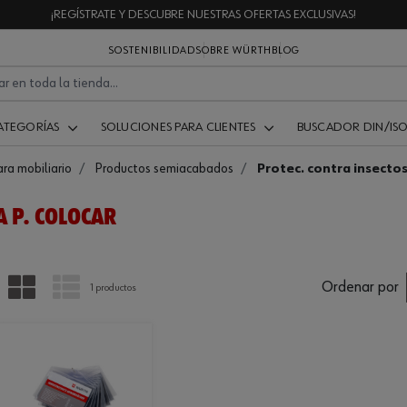
¡REGÍSTRATE Y DESCUBRE NUESTRAS OFERTAS EXCLUSIVAS!
SOSTENIBILIDAD
SOBRE WÜRTH
BLOG
ATEGORÍAS
SOLUCIONES PARA CLIENTES
BUSCADOR DIN/IS
ara mobiliario
Productos semiacabados
Protec. contra insectos 
A P. COLOCAR
PARRILLA
LISTA
Ordenar por
1 productos