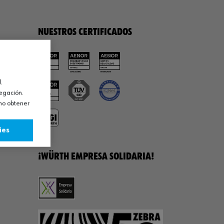
NUESTROS CERTIFICADOS
l
vegación.
omo obtener
ies
¡WÜRTH EMPRESA SOLIDARIA!