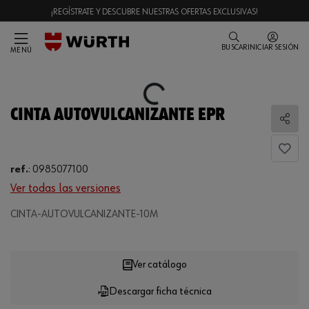
¡REGÍSTRATE Y DESCUBRE NUESTRAS OFERTAS EXCLUSIVAS!
BUSCAR
INICIAR SESIÓN
MENÚ
Loading...
CINTA AUTOVULCANIZANTE EPR
Comp
ref.
:
0985077100
Ver todas las versiones
Loading...
CINTA-AUTOVULCANIZANTE-10M
Ver catálogo
Descargar ficha técnica
CANTIDAD
UE