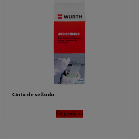
Resistencia a temperatura
100 °C
máxima
Temperatura de procesamiento
10 hasta 30 °C
mínima/máxima
Resistencia a temperatura
-40 hasta 100 °C
mín./máx.
Vida útil desde la
60 mes / de 10°C a 30°C
producción/condiciones
Cinta de sellado
Ver producto