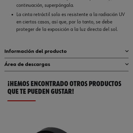
continuación, superpóngala.
La cinta retráctil solo es resistente a la radiación UV
en ciertos casos, así que, por lo tanto, se debe
proteger de la exposición a la luz directa del sol.
Información del producto
Área de descargas
Longitud
10 m
Temperatura de procesamiento
¡HEMOS ENCONTRADO OTROS PRODUCTOS
Catálogo General
0985077100
30 °C
máxima
QUE TE PUEDEN GUSTAR!
Ficha Técnica
32406309.pdf
Resistencia a temperatura mínima
-40 °C
Condiciones para mantener la
de 10°C a 30°C
vida útil desde la producción
Anchura
19 mm