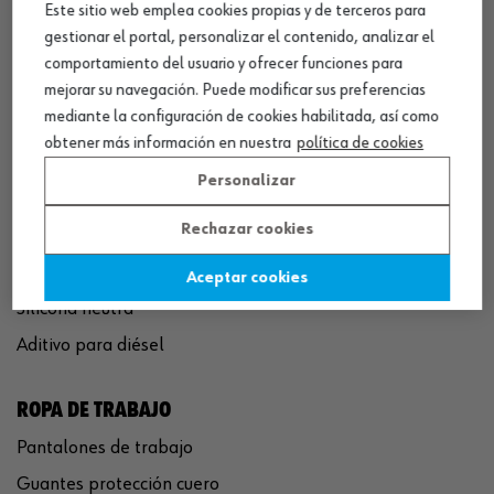
Este sitio web emplea cookies propias y de terceros para
QUÍMICOS
gestionar el portal, personalizar el contenido, analizar el
Limpiador de frenos
comportamiento del usuario y ofrecer funciones para
Eliminador de óxido
mejorar su navegación. Puede modificar sus preferencias
mediante la configuración de cookies habilitada, así como
Pegamento rápido
obtener más información en nuestra
política de cookies
Polímero sellador MS
Personalizar
Pistola espuma poliuretano
Rechazar cookies
Limpiador de motor
Convertidor de óxido
Aceptar cookies
Silicona neutra
Aditivo para diésel
ROPA DE TRABAJO
Pantalones de trabajo
Guantes protección cuero