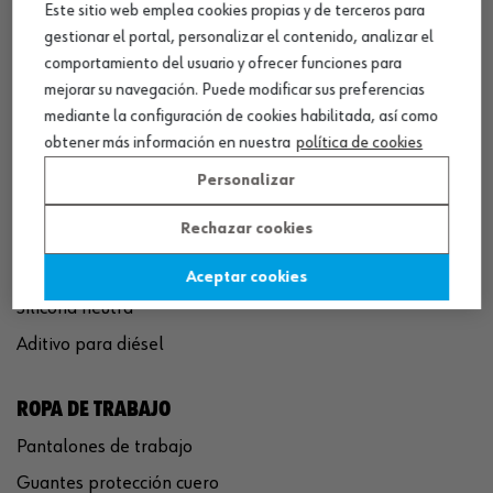
Este sitio web emplea cookies propias y de terceros para
QUÍMICOS
gestionar el portal, personalizar el contenido, analizar el
Limpiador de frenos
comportamiento del usuario y ofrecer funciones para
Eliminador de óxido
mejorar su navegación. Puede modificar sus preferencias
mediante la configuración de cookies habilitada, así como
Pegamento rápido
obtener más información en nuestra
política de cookies
Polímero sellador MS
Personalizar
Pistola espuma poliuretano
Rechazar cookies
Limpiador de motor
Convertidor de óxido
Aceptar cookies
Silicona neutra
Aditivo para diésel
ROPA DE TRABAJO
Pantalones de trabajo
Guantes protección cuero