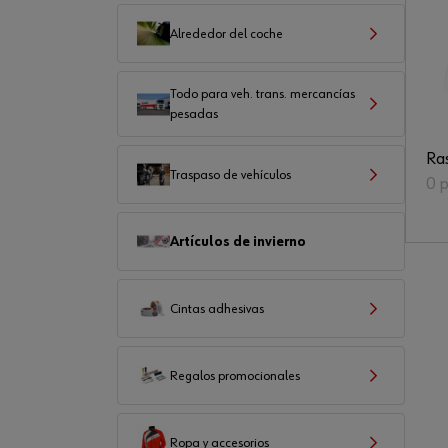
Alrededor del coche
Todo para veh. trans. mercancías
pesadas
Ra
Traspaso de vehículos
0 
Artículos de invierno
Cintas adhesivas
Regalos promocionales
Ropa y accesorios