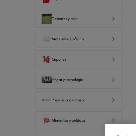
Deportes y ocio
Material de oficina
Cupones
Hogar y tecnología
Presencia de marca
Alimentos y bebidas