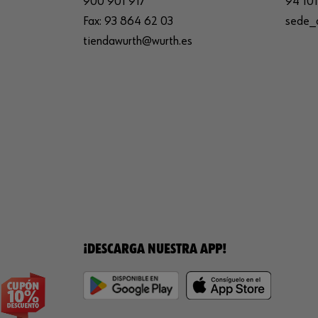
900 901 917
94 101
Fax:
93 864 62 03
sede_
tiendawurth@wurth.es
¡DESCARGA NUESTRA APP!