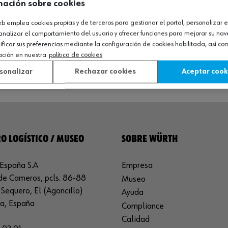
mación sobre cookies
web emplea cookies propias y de terceros para gestionar el portal, personalizar e
analizar el comportamiento del usuario y ofrecer funciones para mejorar su na
icar sus preferencias mediante la configuración de cookies habilitada, así c
ación en nuestra
política de cookies
sonalizar
Rechazar cookies
Aceptar cook
O LOGÍSTICO / MUSEO
SOBRE WÜRTH
España S.A
Empresa
de Cameros, pcls. 86-88
Museo
Sequero, El (Agoncillo)
Ayuda
ja, España
Compliance
Calidad