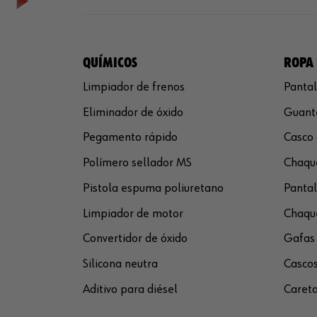
QUÍMICOS
ROPA 
Limpiador de frenos
Pantal
Eliminador de óxido
Guante
Pegamento rápido
Casco 
Polímero sellador MS
Chaque
Pistola espuma poliuretano
Pantal
Limpiador de motor
Chaque
Convertidor de óxido
Gafas 
Silicona neutra
Cascos
Aditivo para diésel
Careta