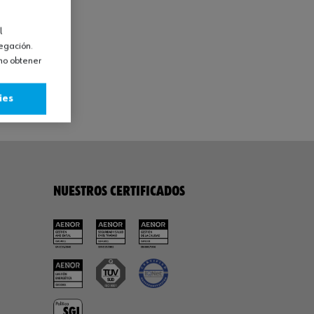
l
vegación.
omo obtener
ies
NUESTROS CERTIFICADOS