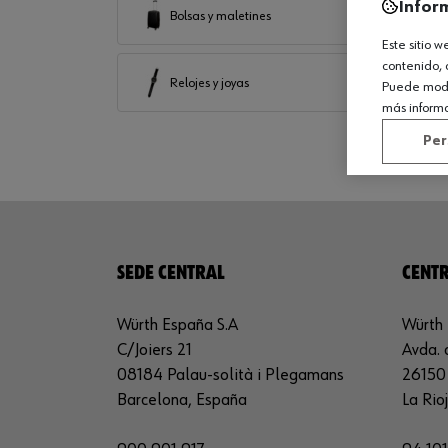
Infor
Bolsas y maletines
Este sitio 
contenido, 
Relojes y joyas
Puede modif
más inform
Per
SEDE CENTRAL
CENTR
Würth España S.A
Würth 
C/Joiers 21
Avda. 
08184 Palau-solità i Plegamans
26150 
Barcelona, España
La Rio