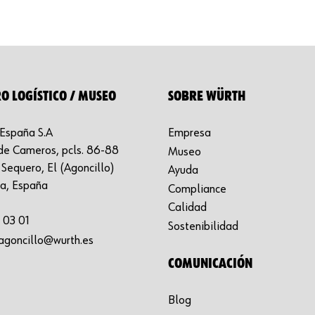
O LOGÍSTICO / MUSEO
SOBRE WÜRTH
España S.A
Empresa
de Cameros, pcls. 86-88
Museo
Sequero, El (Agoncillo)
Ayuda
ja, España
Compliance
Calidad
 03 01
Sostenibilidad
agoncillo@wurth.es
COMUNICACIÓN
Blog