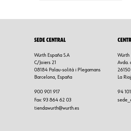
SEDE CENTRAL
CENTR
Würth España S.A
Würth 
C/Joiers 21
Avda. 
08184 Palau-solità i Plegamans
26150 
Barcelona, España
La Rio
900 901 917
94 101
Fax:
93 864 62 03
sede_
tiendawurth@wurth.es